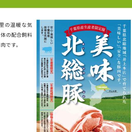
里の温暖な気
主体の配合飼料
豚肉です。