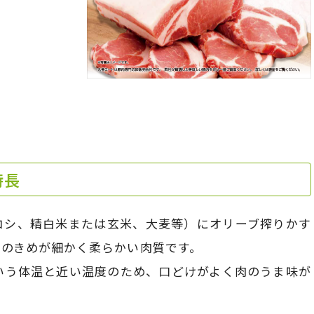
特長
コシ、精白米または玄米、大麦等）にオリーブ搾りかす
肉のきめが細かく柔らかい肉質です。
いう体温と近い温度のため、口どけがよく肉のうま味が