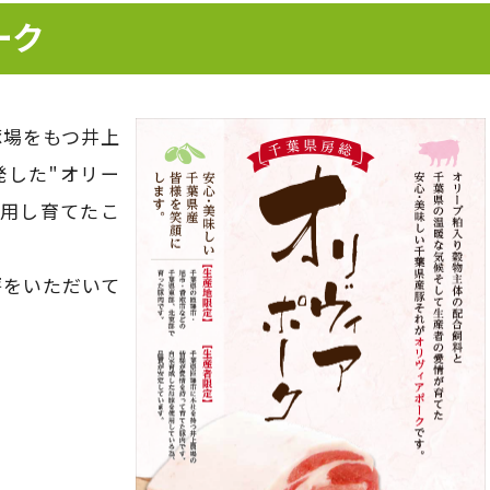
ーク
豚場をもつ井上
発した"オリー
使用し育てたこ
評をいただいて