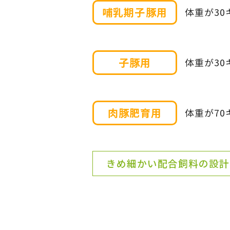
哺乳期子豚用
体重が3
子豚用
体重が30
肉豚肥育用
体重が7
きめ細かい配合飼料の設計